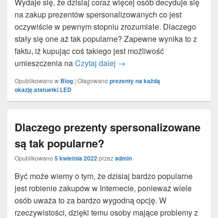
Wydaje się, że dzisiaj coraz więcej osób decyduje się
na zakup prezentów spersonalizowanych co jest
oczywiście w pewnym stopniu zrozumiałe. Dlaczego
stały się one aż tak popularne? Zapewne wynika to z
faktu, iż kupując coś takiego jest możliwość
umieszczenia na
Czytaj dalej
Czy statuetki mogą być dob
→
Opublikowano w
Blog
|
Otagowano
prezenty na każdą
okazję
,
statuetki LED
Dlaczego prezenty spersonalizowane
są tak popularne?
Opublikowano
5 kwietnia 2022
przez
admin
Być może wiemy o tym, że dzisiaj bardzo popularne
jest robienie zakupów w Internecie, ponieważ wiele
osób uważa to za bardzo wygodną opcję. W
rzeczywistości, dzięki temu osoby mające problemy z