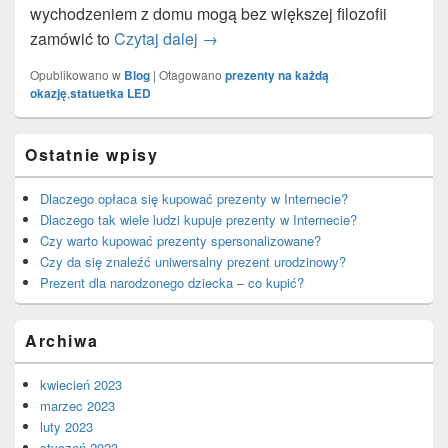
wychodzeniem z domu mogą bez większej filozofii
zamówić to
Czytaj dalej
Dlaczego prezenty spersonalizowa
→
Opublikowano w
Blog
|
Otagowano
prezenty na każdą
okazję
,
statuetka LED
Primary
Ostatnie wpisy
Sidebar
Widget
Area
Dlaczego opłaca się kupować prezenty w Internecie?
Dlaczego tak wiele ludzi kupuje prezenty w Internecie?
Czy warto kupować prezenty spersonalizowane?
Czy da się znaleźć uniwersalny prezent urodzinowy?
Prezent dla narodzonego dziecka – co kupić?
Archiwa
kwiecień 2023
marzec 2023
luty 2023
styczeń 2023