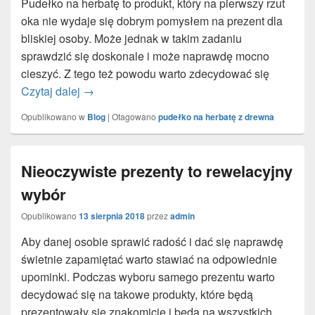
Pudełko na herbatę to produkt, który na pierwszy rzut
oka nie wydaje się dobrym pomysłem na prezent dla
bliskiej osoby. Może jednak w takim zadaniu
sprawdzić się doskonale i może naprawdę mocno
cieszyć. Z tego też powodu warto zdecydować się
Czytaj dalej
Czy pudełko na herbatę może być prezentem?
→
Opublikowano w
Blog
|
Otagowano
pudełko na herbatę z drewna
Nieoczywiste prezenty to rewelacyjny
wybór
Opublikowano
13 sierpnia 2018
przez
admin
Aby danej osobie sprawić radość i dać się naprawdę
świetnie zapamiętać warto stawiać na odpowiednie
upominki. Podczas wyboru samego prezentu warto
decydować się na takowe produkty, które będą
prezentowały się znakomicie i będą na wszystkich