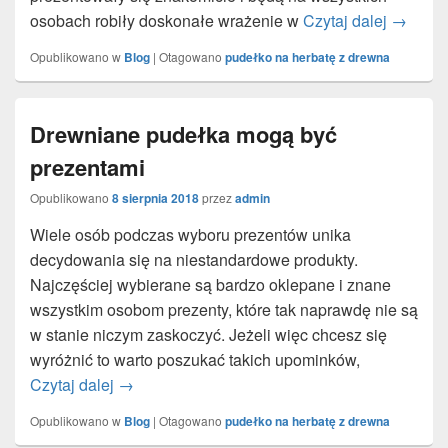
osobach robiły doskonałe wrażenie w
Czytaj dalej
Nieoczy
→
Opublikowano w
Blog
|
Otagowano
pudełko na herbatę z drewna
Drewniane pudełka mogą być
prezentami
Opublikowano
8 sierpnia 2018
przez
admin
Wiele osób podczas wyboru prezentów unika
decydowania się na niestandardowe produkty.
Najczęściej wybierane są bardzo oklepane i znane
wszystkim osobom prezenty, które tak naprawdę nie są
w stanie niczym zaskoczyć. Jeżeli więc chcesz się
wyróżnić to warto poszukać takich upominków,
Czytaj dalej
Drewniane pudełka mogą być prezentami
→
Opublikowano w
Blog
|
Otagowano
pudełko na herbatę z drewna