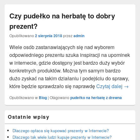
Czy pudełko na herbatę to dobry
prezent?
Opublikowano
2 sierpnia 2018
przez
admin
Wiele osób zastanawiających się nad wyborem
odpowiedniego prezentu szuka inspiracji na upominek
w internecie, gdzie dostępny jest bardzo duży wybór
konkretnych produktów. Można tym samym bardzo
dużo zyskać na takim działaniu i podejściu do sprawy,
które będzie sprawdzało się naprawdę
Czytaj dalej
Czy pud
→
Opublikowano w
Blog
|
Otagowano
pudełko na herbatę z drewna
Primary
Ostatnie wpisy
Sidebar
Widget
Area
Dlaczego opłaca się kupować prezenty w Internecie?
Dlaczego tak wiele ludzi kupuje prezenty w Internecie?