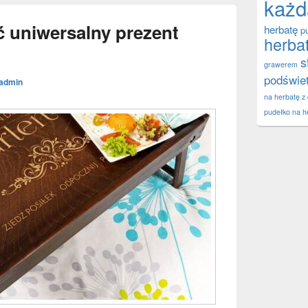
każd
ć uniwersalny prezent
herbatę
p
herba
s
grawerem
podświe
admin
na herbatę z
pudełko na h