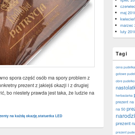
czerwie
maj 201
kwiecie
marzec 
luty 201
Tagi
cena pudełka
gotowe pudeł
wno spora część osób ma spory problem z
obre pudełko
kretny prezent z jakiejś okazji i z drugiej
nastolat
ć, bo niestety prawda jest taka, że ludzie na
herbaciarka
upować prezenty spersonalizowane?
prezent na
pre
na 50
narodz
zenty na każdą okazję
,
statuetka LED
prezent n
prezent pude