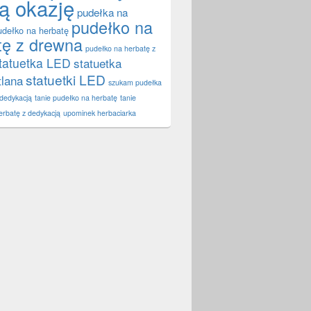
ą okazję
pudełka na
pudełko na
udełko na herbatę
tę z drewna
pudełko na herbatę z
tatuetka LED
statuetka
statuetki LED
tlana
szukam pudełka
 dedykacją
tanie pudełko na herbatę
tanie
erbatę z dedykacją
upominek herbaciarka