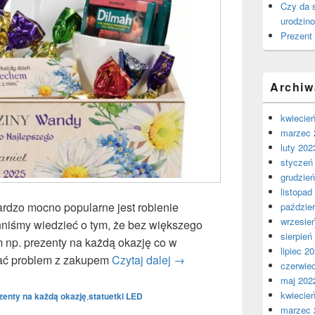
Czy da s
urodzin
Prezent
Archiw
kwiecie
marzec 
luty 202
styczeń
grudzie
listopad
bardzo mocno popularne jest robienie
paździer
wrzesie
nniśmy wiedzieć o tym, że bez większego
sierpień
np. prezenty na każdą okazję co w
lipiec 2
ązać problem z zakupem
Czytaj dalej
Dlaczego opłaca się kupowa
→
czerwie
maj 202
kwiecie
zenty na każdą okazję
,
statuetki LED
marzec 