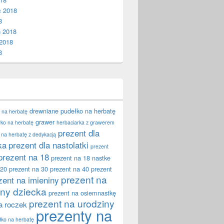
c 2018
8
ń 2018
2018
8
drewniane pudełko na herbatę
 na herbatę
grawer
ko na herbatę
herbaciarka z grawerem
prezent dla
 na herbatę z dedykacją
ka
prezent dla nastolatki
prezent
prezent na 18
prezent na 18 nastke
 20
prezent na 30
prezent na 40
prezent
prezent na
zent na imieniny
iny dziecka
prezent na osiemnastkę
prezent na urodziny
a roczek
prezenty na
łko na herbatę