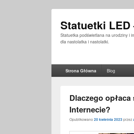
Statuetki LED
Statuetka podświetlana na urodziny i i
dla nastolatka i nastolatki.
Główne
Strona Główna
Blog
menu
Dlaczego opłaca 
Internecie?
Opublikowano
20 kwietnia 2023
przez