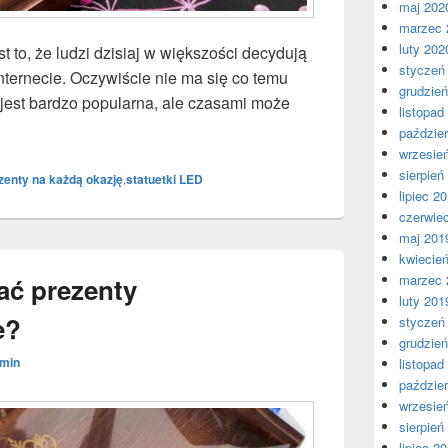
maj 202
marzec 
luty 202
t to, że ludzi dzisiaj w większości decydują
styczeń
Internecie. Oczywiście nie ma się co temu
grudzie
 jest bardzo popularna, ale czasami może
listopad
tak wiele ludzi kupuje prezenty w Internecie?
paździer
wrzesie
sierpień
zenty na każdą okazję
,
statuetki LED
lipiec 2
czerwie
maj 201
kwiecie
marzec 
ać prezenty
luty 201
e?
styczeń
grudzie
min
listopad
paździer
wrzesie
sierpień
lipiec 2