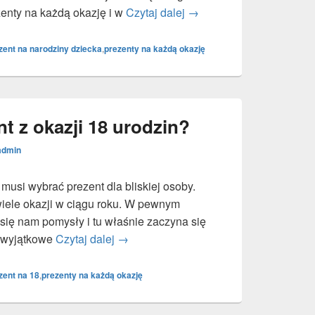
enty na każdą okazję i w
Czytaj dalej
Prezent dla narodzonego 
→
zent na narodziny dziecka
,
prezenty na każdą okazję
t z okazji 18 urodzin?
admin
musi wybrać prezent dla bliskiej osoby.
wiele okazji w ciągu roku. W pewnym
ię nam pomysły i tu właśnie zaczyna się
ć wyjątkowe
Czytaj dalej
Jak wybrać prezent z okazji 18 urodzin
→
zent na 18
,
prezenty na każdą okazję