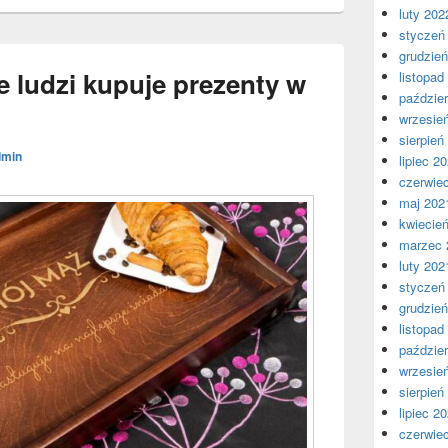
luty 202
styczeń
grudzie
e ludzi kupuje prezenty w
listopad
paździer
wrzesie
sierpień
dmin
lipiec 2
czerwie
maj 202
kwiecie
marzec 
luty 202
styczeń
grudzie
listopad
paździer
wrzesie
sierpień
lipiec 2
czerwie