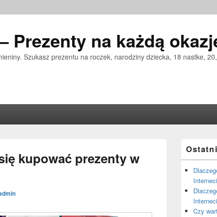
 – Prezenty na każdą okazj
mieniny. Szukasz prezentu na roczek, narodziny dziecka, 18 nastke, 20, 
Primary
Ostatn
Sidebar
się kupować prezenty w
Widget
Area
Dlaczeg
Internec
Dlaczego
admin
Internec
Czy war