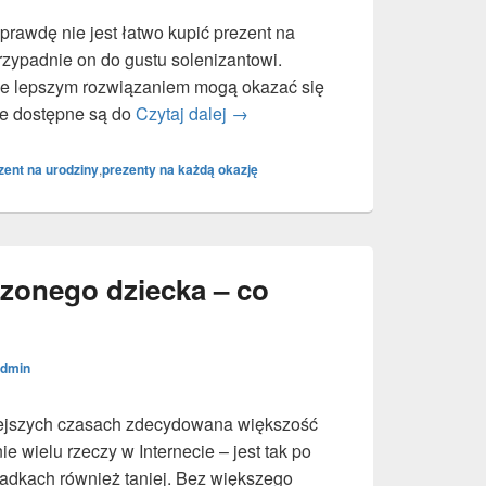
prawdę nie jest łatwo kupić prezent na
rzypadnie on do gustu solenizantowi.
le lepszym rozwiązaniem mogą okazać się
re dostępne są do
Czytaj dalej
Czy da się znaleźć uniwersalny 
→
zent na urodziny
,
prezenty na każdą okazję
dzonego dziecka – co
dmin
iejszych czasach zdecydowana większość
e wielu rzeczy w Internecie – jest tak po
ypadkach również taniej. Bez większego