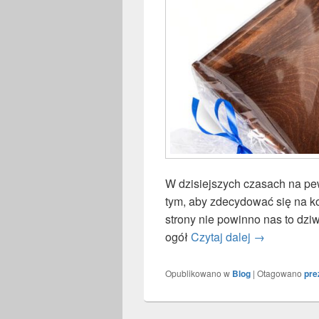
W dzisiejszych czasach na pe
tym, aby zdecydować się na kon
strony nie powinno nas to dziwi
ogół
Czytaj dalej
Czy warto k
→
Opublikowano w
Blog
|
Otagowano
pre