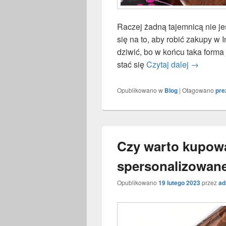
Raczej żadną tajemnicą nie jes
się na to, aby robić zakupy w 
dziwić, bo w końcu taka forma
stać się
Czytaj dalej
Dlaczego 
→
Opublikowano w
Blog
|
Otagowano
pre
Czy warto kupow
spersonalizowan
Opublikowano
19 lutego 2023
przez
ad