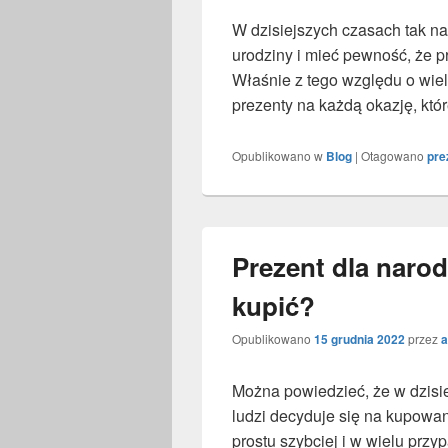
W dzisiejszych czasach tak na
urodziny i mieć pewność, że p
Właśnie z tego względu o wie
prezenty na każdą okazję, któ
Opublikowano w
Blog
|
Otagowano
pre
Prezent dla naro
kupić?
Opublikowano
15 grudnia 2022
przez
a
Można powiedzieć, że w dzis
ludzi decyduje się na kupowani
prostu szybciej i w wielu prz